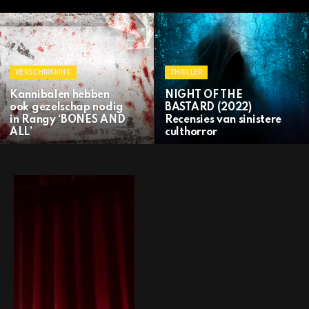
VERSCHRIKKING
THRILLER
Kannibalen hebben
NIGHT OF THE
ook gezelschap nodig
BASTARD (2022)
in Rangy ‘BONES AND
Recensies van sinistere
ALL’
culthorror