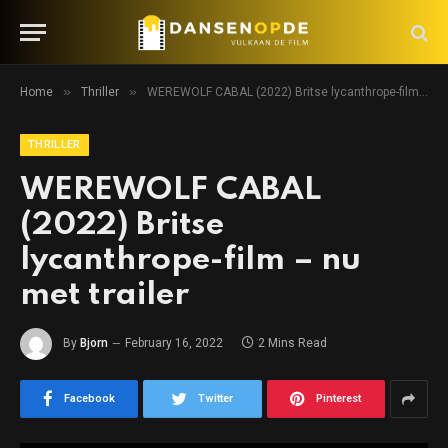
»
»
Home
Thriller
WEREWOLF CABAL (2022) Britse lycanthrope-film – nu met trailer
THRILLER
WEREWOLF CABAL
(2022) Britse
lycanthrope-film – nu
met trailer
By
Bjorn
February 16, 2022
2 Mins Read
Facebook
Twitter
Pinterest