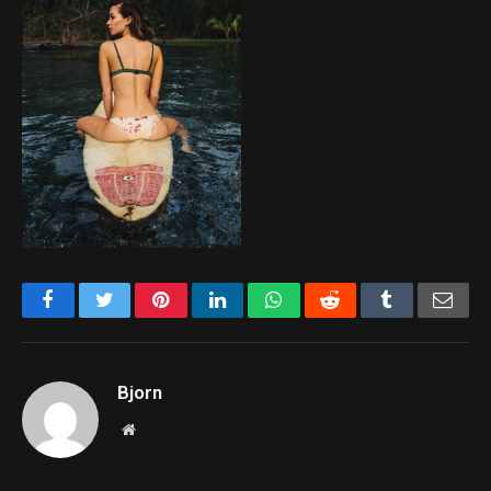
Facebook
Twitter
Pinterest
LinkedIn
WhatsApp
Reddit
Tumblr
Emai
Bjorn
Website