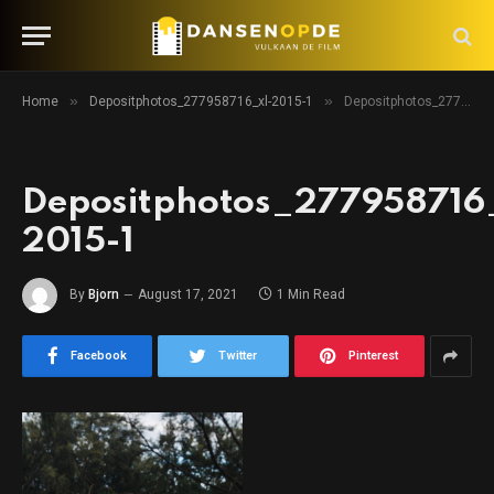
»
»
Home
Depositphotos_277958716_xl-2015-1
Depositphotos_277958716_xl-2015-1
Depositphotos_277958716
2015-1
By
Bjorn
August 17, 2021
1 Min Read
Facebook
Twitter
Pinterest